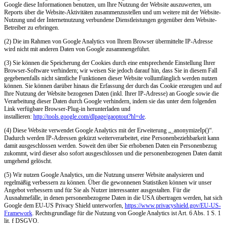
Google diese Informationen benutzen, um Ihre Nutzung der Website auszuwerten, um
Reports über die Website-Aktivitäten zusammenzustellen und um weitere mit der Website-
Nutzung und der Internetnutzung verbundene Dienstleistungen gegenüber dem Website-
Betreiber zu erbringen.
(2) Die im Rahmen von Google Analytics von Ihrem Browser übermittelte IP-Adresse
wird nicht mit anderen Daten von Google zusammengeführt.
(3) Sie können die Speicherung der Cookies durch eine entsprechende Einstellung Ihrer
Browser-Software verhindern; wir weisen Sie jedoch darauf hin, dass Sie in diesem Fall
gegebenenfalls nicht sämtliche Funktionen dieser Website vollumfänglich werden nutzen
können. Sie können darüber hinaus die Erfassung der durch das Cookie erzeugten und auf
Ihre Nutzung der Website bezogenen Daten (inkl. Ihrer IP-Adresse) an Google sowie die
Verarbeitung dieser Daten durch Google verhindern, indem sie das unter dem folgenden
Link verfügbare Browser-Plug-in herunterladen und
installieren:
http://tools.google.com/dlpage/gaoptout?hl=de
.
(4) Diese Website verwendet Google Analytics mit der Erweiterung „_anonymizeIp()“.
Dadurch werden IP-Adressen gekürzt weiterverarbeitet, eine Personenbeziehbarkeit kann
damit ausgeschlossen werden. Soweit den über Sie erhobenen Daten ein Personenbezug
zukommt, wird dieser also sofort ausgeschlossen und die personenbezogenen Daten damit
umgehend gelöscht.
(5) Wir nutzen Google Analytics, um die Nutzung unserer Website analysieren und
regelmäßig verbessern zu können. Über die gewonnenen Statistiken können wir unser
Angebot verbessern und für Sie als Nutzer interessanter ausgestalten. Für die
Ausnahmefälle, in denen personenbezogene Daten in die USA übertragen werden, hat sich
Google dem EU-US Privacy Shield unterworfen,
https://www.privacyshield.gov/EU-US-
Framework
. Rechtsgrundlage für die Nutzung von Google Analytics ist Art. 6 Abs. 1 S. 1
lit. f DSGVO.