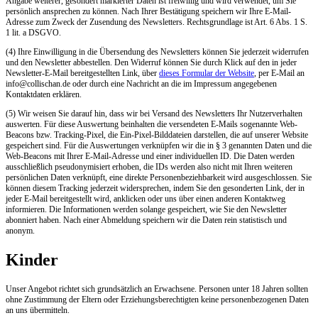
Angabe weiterer, gesondert markierter Daten ist freiwillig und wird verwendet, um Sie
persönlich ansprechen zu können. Nach Ihrer Bestätigung speichern wir Ihre E-Mail-
Adresse zum Zweck der Zusendung des Newsletters. Rechtsgrundlage ist Art. 6 Abs. 1 S.
1 lit. a DSGVO.
(4) Ihre Einwilligung in die Übersendung des Newsletters können Sie jederzeit widerrufen
und den Newsletter abbestellen. Den Widerruf können Sie durch Klick auf den in jeder
Newsletter-E-Mail bereitgestellten Link, über
dieses Formular der Website
, per E-Mail an
info@collischan.de oder durch eine Nachricht an die im Impressum angegebenen
Kontaktdaten erklären.
(5) Wir weisen Sie darauf hin, dass wir bei Versand des Newsletters Ihr Nutzerverhalten
auswerten. Für diese Auswertung beinhalten die versendeten E-Mails sogenannte Web-
Beacons bzw. Tracking-Pixel, die Ein-Pixel-Bilddateien darstellen, die auf unserer Website
gespeichert sind. Für die Auswertungen verknüpfen wir die in § 3 genannten Daten und die
Web-Beacons mit Ihrer E-Mail-Adresse und einer individuellen ID. Die Daten werden
ausschließlich pseudonymisiert erhoben, die IDs werden also nicht mit Ihren weiteren
persönlichen Daten verknüpft, eine direkte Personenbeziehbarkeit wird ausgeschlossen. Sie
können diesem Tracking jederzeit widersprechen, indem Sie den gesonderten Link, der in
jeder E-Mail bereitgestellt wird, anklicken oder uns über einen anderen Kontaktweg
informieren. Die Informationen werden solange gespeichert, wie Sie den Newsletter
abonniert haben. Nach einer Abmeldung speichern wir die Daten rein statistisch und
anonym.
Kinder
Unser Angebot richtet sich grundsätzlich an Erwachsene. Personen unter 18 Jahren sollten
ohne Zustimmung der Eltern oder Erziehungsberechtigten keine personenbezogenen Daten
an uns übermitteln.