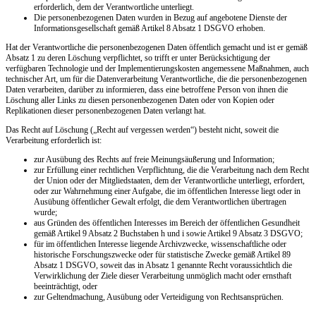
erforderlich, dem der Verantwortliche unterliegt.
Die personenbezogenen Daten wurden in Bezug auf angebotene Dienste der
Informationsgesellschaft gemäß Artikel 8 Absatz 1 DSGVO erhoben.
Hat der Verantwortliche die personenbezogenen Daten öffentlich gemacht und ist er gemäß
Absatz 1 zu deren Löschung verpflichtet, so trifft er unter Berücksichtigung der
verfügbaren Technologie und der Implementierungskosten angemessene Maßnahmen, auch
technischer Art, um für die Datenverarbeitung Verantwortliche, die die personenbezogenen
Daten verarbeiten, darüber zu informieren, dass eine betroffene Person von ihnen die
Löschung aller Links zu diesen personenbezogenen Daten oder von Kopien oder
Replikationen dieser personenbezogenen Daten verlangt hat.
Das Recht auf Löschung („Recht auf vergessen werden“) besteht nicht, soweit die
Verarbeitung erforderlich ist:
zur Ausübung des Rechts auf freie Meinungsäußerung und Information;
zur Erfüllung einer rechtlichen Verpflichtung, die die Verarbeitung nach dem Recht
der Union oder der Mitgliedstaaten, dem der Verantwortliche unterliegt, erfordert,
oder zur Wahrnehmung einer Aufgabe, die im öffentlichen Interesse liegt oder in
Ausübung öffentlicher Gewalt erfolgt, die dem Verantwortlichen übertragen
wurde;
aus Gründen des öffentlichen Interesses im Bereich der öffentlichen Gesundheit
gemäß Artikel 9 Absatz 2 Buchstaben h und i sowie Artikel 9 Absatz 3 DSGVO;
für im öffentlichen Interesse liegende Archivzwecke, wissenschaftliche oder
historische Forschungszwecke oder für statistische Zwecke gemäß Artikel 89
Absatz 1 DSGVO, soweit das in Absatz 1 genannte Recht voraussichtlich die
Verwirklichung der Ziele dieser Verarbeitung unmöglich macht oder ernsthaft
beeinträchtigt, oder
zur Geltendmachung, Ausübung oder Verteidigung von Rechtsansprüchen.