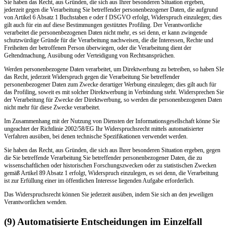
Sie haben das Recht, aus Gründen, die sich aus Ihrer besonderen Situation ergeben,
jederzeit gegen die Verarbeitung Sie betreffender personenbezogener Daten, die aufgrund
von Artikel 6 Absatz 1 Buchstaben e oder f DSGVO erfolgt, Widerspruch einzulegen; dies
gilt auch für ein auf diese Bestimmungen gestütztes Profiling. Der Verantwortliche
verarbeitet die personenbezogenen Daten nicht mehr, es sei denn, er kann zwingende
schutzwürdige Gründe für die Verarbeitung nachweisen, die die Interessen, Rechte und
Freiheiten der betroffenen Person überwiegen, oder die Verarbeitung dient der
Geltendmachung, Ausübung oder Verteidigung von Rechtsansprüchen.
Werden personenbezogene Daten verarbeitet, um Direktwerbung zu betreiben, so haben SIe
das Recht, jederzeit Widerspruch gegen die Verarbeitung Sie betreffender
personenbezogener Daten zum Zwecke derartiger Werbung einzulegen; dies gilt auch für
das Profiling, soweit es mit solcher Direktwerbung in Verbindung steht. Widersprechen Sie
der Verarbeitung für Zwecke der Direktwerbung, so werden die personenbezogenen Daten
nicht mehr für diese Zwecke verarbeitet.
Im Zusammenhang mit der Nutzung von Diensten der Informationsgesellschaft könne Sie
ungeachtet der Richtlinie 2002/58/EG Ihr Widerspruchsrecht mittels automatisierter
Verfahren ausüben, bei denen technische Spezifikationen verwendet werden.
Sie haben das Recht, aus Gründen, die sich aus Ihrer besonderen Situation ergeben, gegen
die Sie betreffende Verarbeitung Sie betreffender personenbezogener Daten, die zu
wissenschaftlichen oder historischen Forschungszwecken oder zu statistischen Zwecken
gemäß Artikel 89 Absatz 1 erfolgt, Widerspruch einzulegen, es sei denn, die Verarbeitung
ist zur Erfüllung einer im öffentlichen Interesse liegenden Aufgabe erforderlich.
Das Widerspruchsrecht können Sie jederzeit ausüben, indem Sie sich an den jeweiligen
Verantwortlichen wenden.
(9) Automatisierte Entscheidungen im Einzelfall