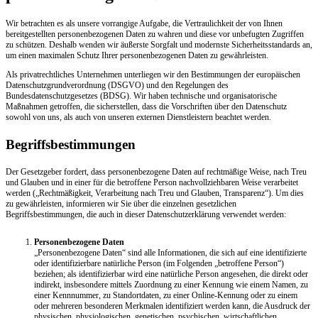
Wir betrachten es als unsere vorrangige Aufgabe, die Vertraulichkeit der von Ihnen
bereitgestellten personenbezogenen Daten zu wahren und diese vor unbefugten Zugriffen
zu schützen. Deshalb wenden wir äußerste Sorgfalt und modernste Sicherheitsstandards an,
um einen maximalen Schutz Ihrer personenbezogenen Daten zu gewährleisten.
Als privatrechtliches Unternehmen unterliegen wir den Bestimmungen der europäischen
Datenschutzgrundverordnung (DSGVO) und den Regelungen des
Bundesdatenschutzgesetzes (BDSG). Wir haben technische und organisatorische
Maßnahmen getroffen, die sicherstellen, dass die Vorschriften über den Datenschutz
sowohl von uns, als auch von unseren externen Dienstleistern beachtet werden.
Begriffsbestimmungen
Der Gesetzgeber fordert, dass personenbezogene Daten auf rechtmäßige Weise, nach Treu
und Glauben und in einer für die betroffene Person nachvollziehbaren Weise verarbeitet
werden („Rechtmäßigkeit, Verarbeitung nach Treu und Glauben, Transparenz“). Um dies
zu gewährleisten, informieren wir Sie über die einzelnen gesetzlichen
Begriffsbestimmungen, die auch in dieser Datenschutzerklärung verwendet werden:
Personenbezogene Daten
„Personenbezogene Daten“ sind alle Informationen, die sich auf eine identifizierte
oder identifizierbare natürliche Person (im Folgenden „betroffene Person“)
beziehen; als identifizierbar wird eine natürliche Person angesehen, die direkt oder
indirekt, insbesondere mittels Zuordnung zu einer Kennung wie einem Namen, zu
einer Kennnummer, zu Standortdaten, zu einer Online-Kennung oder zu einem
oder mehreren besonderen Merkmalen identifiziert werden kann, die Ausdruck der
physischen, physiologischen, genetischen, psychischen, wirtschaftlichen,