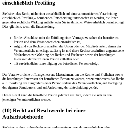
einschließlich Profiling
Sie haben das Recht, nicht einer ausschließlich auf einer automatisierten Verarbeitung –
einschließlich Profiling – beruhenden Entscheidung unterworfen zu werden, die Ihnen
gegenüber rechtliche Wirkung entfaltet oder Sie in ähnlicher Weise erheblich beeinträchtigt.
Dies gilt nicht, wenn die Entscheidung:
für den Abschluss oder die Erfüllung eines Vertrags zwischen der betroffenen
Person und dem Verantwortlichen erforderlich ist,
aufgrund von Rechtsvorschriften der Union oder der Mitgliedstaaten, denen der
Verantwortliche unterliegt, zulässig ist und diese Rechtsvorschriften angemessene
Maßnahmen zur Wahrung der Rechte und Freiheiten sowie der berechtigten
Interessen der betroffenen Person enthalten oder
mit ausdrücklicher Einwilligung der betroffenen Person erfolgt.
Der Verantwortliche trifft angemessene Maßnahmen, um die Rechte und Freiheiten sowie
die berechtigten Interessen der betroffenen Person zu wahren, wozu mindestens das Recht
auf Erwirkung des Eingreifens einer Person seitens des Verantwortlichen, auf Darlegung
des eigenen Standpunkts und auf Anfechtung der Entscheidung gehört.
Dieses Recht kann die betroffene Person jederzeit ausüben, indem sie sich an den
jeweiligen Verantwortlichen wendet.
(10) Recht auf Beschwerde bei einer
Aufsichtsbehörde
Sie haben zudem, unbeschadet eines anderweitigen verwaltungsrechtlichen oder