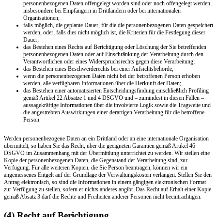
personenbezogenen Daten offengelegt worden sind oder noch offengelegt werden,
insbesondere bei Empfängern in Drittländern oder bei internationalen
Organisationen;
falls möglich, die geplante Dauer, für die die personenbezogenen Daten gespeichert
werden, oder, falls dies nicht möglich ist, die Kriterien für die Festlegung dieser
Dauer;
das Bestehen eines Rechts auf Berichtigung oder Löschung der Sie betreffenden
personenbezogenen Daten oder auf Einschränkung der Verarbeitung durch den
Verantwortlichen oder eines Widerspruchsrechts gegen diese Verarbeitung;
das Bestehen eines Beschwerderechts bei einer Aufsichtsbehörde;
wenn die personenbezogenen Daten nicht bei der betroffenen Person erhoben
werden, alle verfügbaren Informationen über die Herkunft der Daten;
das Bestehen einer automatisierten Entscheidungsfindung einschließlich Profiling
gemäß Artikel 22 Absätze 1 und 4 DSGVO und – zumindest in diesen Fällen –
aussagekräftige Informationen über die involvierte Logik sowie die Tragweite und
die angestrebten Auswirkungen einer derartigen Verarbeitung für die betroffene
Person.
Werden personenbezogene Daten an ein Drittland oder an eine internationale Organisation
übermittelt, so haben Sie das Recht, über die geeigneten Garantien gemäß Artikel 46
DSGVO im Zusammenhang mit der Übermittlung unterrichtet zu werden. Wir stellen eine
Kopie der personenbezogenen Daten, die Gegenstand der Verarbeitung sind, zur
Verfügung. Für alle weiteren Kopien, die Sie Person beantragen, können wir ein
angemessenes Entgelt auf der Grundlage der Verwaltungskosten verlangen. Stellen Sie den
Antrag elektronisch, so sind die Informationen in einem gängigen elektronischen Format
zur Verfügung zu stellen, sofern er nichts anderes angibt. Das Recht auf Erhalt einer Kopie
gemäß Absatz 3 darf die Rechte und Freiheiten anderer Personen nicht beeinträchtigen.
(4) Recht auf Berichtigung