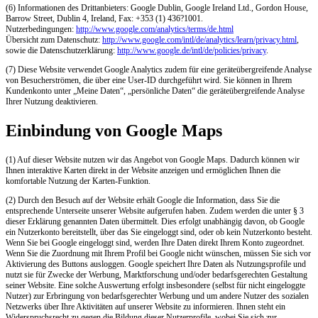
(6) Informationen des Drittanbieters: Google Dublin, Google Ireland Ltd., Gordon House,
Barrow Street, Dublin 4, Ireland, Fax: +353 (1) 436?1001.
Nutzerbedingungen:
http://www.google.com/analytics/terms/de.html
Übersicht zum Datenschutz:
http://www.google.com/intl/de/analytics/learn/privacy.html
,
sowie die Datenschutzerklärung:
http://www.google.de/intl/de/policies/privacy
.
(7) Diese Website verwendet Google Analytics zudem für eine geräteübergreifende Analyse
von Besucherströmen, die über eine User-ID durchgeführt wird. Sie können in Ihrem
Kundenkonto unter „Meine Daten“, „persönliche Daten“ die geräteübergreifende Analyse
Ihrer Nutzung deaktivieren.
Einbindung von Google Maps
(1) Auf dieser Website nutzen wir das Angebot von Google Maps. Dadurch können wir
Ihnen interaktive Karten direkt in der Website anzeigen und ermöglichen Ihnen die
komfortable Nutzung der Karten-Funktion.
(2) Durch den Besuch auf der Website erhält Google die Information, dass Sie die
entsprechende Unterseite unserer Website aufgerufen haben. Zudem werden die unter § 3
dieser Erklärung genannten Daten übermittelt. Dies erfolgt unabhängig davon, ob Google
ein Nutzerkonto bereitstellt, über das Sie eingeloggt sind, oder ob kein Nutzerkonto besteht.
Wenn Sie bei Google eingeloggt sind, werden Ihre Daten direkt Ihrem Konto zugeordnet.
Wenn Sie die Zuordnung mit Ihrem Profil bei Google nicht wünschen, müssen Sie sich vor
Aktivierung des Buttons ausloggen. Google speichert Ihre Daten als Nutzungsprofile und
nutzt sie für Zwecke der Werbung, Marktforschung und/oder bedarfsgerechten Gestaltung
seiner Website. Eine solche Auswertung erfolgt insbesondere (selbst für nicht eingeloggte
Nutzer) zur Erbringung von bedarfsgerechter Werbung und um andere Nutzer des sozialen
Netzwerks über Ihre Aktivitäten auf unserer Website zu informieren. Ihnen steht ein
Widerspruchsrecht zu gegen die Bildung dieser Nutzerprofile, wobei Sie sich zur