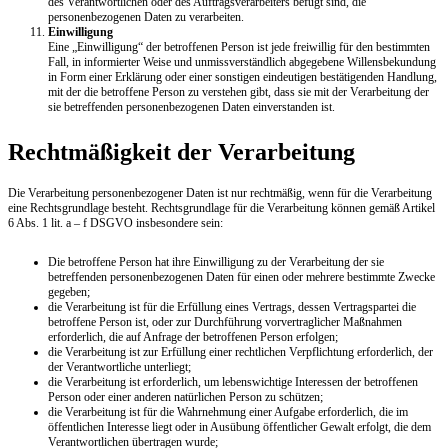
des Verantwortlichen oder des Auftragsverarbeiters befugt sind, die
personenbezogenen Daten zu verarbeiten.
Einwilligung
Eine „Einwilligung“ der betroffenen Person ist jede freiwillig für den bestimmten
Fall, in informierter Weise und unmissverständlich abgegebene Willensbekundung
in Form einer Erklärung oder einer sonstigen eindeutigen bestätigenden Handlung,
mit der die betroffene Person zu verstehen gibt, dass sie mit der Verarbeitung der
sie betreffenden personenbezogenen Daten einverstanden ist.
Rechtmäßigkeit der Verarbeitung
Die Verarbeitung personenbezogener Daten ist nur rechtmäßig, wenn für die Verarbeitung
eine Rechtsgrundlage besteht. Rechtsgrundlage für die Verarbeitung können gemäß Artikel
6 Abs. 1 lit. a – f DSGVO insbesondere sein:
Die betroffene Person hat ihre Einwilligung zu der Verarbeitung der sie
betreffenden personenbezogenen Daten für einen oder mehrere bestimmte Zwecke
gegeben;
die Verarbeitung ist für die Erfüllung eines Vertrags, dessen Vertragspartei die
betroffene Person ist, oder zur Durchführung vorvertraglicher Maßnahmen
erforderlich, die auf Anfrage der betroffenen Person erfolgen;
die Verarbeitung ist zur Erfüllung einer rechtlichen Verpflichtung erforderlich, der
der Verantwortliche unterliegt;
die Verarbeitung ist erforderlich, um lebenswichtige Interessen der betroffenen
Person oder einer anderen natürlichen Person zu schützen;
die Verarbeitung ist für die Wahrnehmung einer Aufgabe erforderlich, die im
öffentlichen Interesse liegt oder in Ausübung öffentlicher Gewalt erfolgt, die dem
Verantwortlichen übertragen wurde;