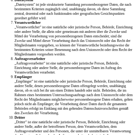
„Dateisystem“ ist jede strukturierte Sammlung personenbezogener Daten, die nach
bestimmten Kriterien zugänglich sind, unabhängig davon, ob diese Sammlung
zentral, dezentral oder nach funktionalen oder geografischen Gesichtspunkten
geordnet geführt wird.
Verantwortlicher
„Verantwortlicher“ ist eine natürliche oder juristische Person, Behörde, Einrichtung
oder andere Stelle, die allein oder gemeinsam mit anderen über die Zwecke und
Mittel der Verarbeitung von personenbezogenen Daten entscheidet; sind die
Zwecke und Mittel dieser Verarbeitung durch das Unionsrecht oder das Recht der
Mitgliedstaaten vorgegeben, so können der Verantwortliche beziehungsweise die
bestimmten Kriterien seiner Benennung nach dem Unionsrecht oder dem Recht der
Mitgliedstaaten vorgesehen werden.
Auftragsverarbeiter
„Auftragsverarbeiter“ ist eine natürliche oder juristische Person, Behörde,
Einrichtung oder andere Stelle, die personenbezogene Daten im Auftrag des
Verantwortlichen verarbeitet.
Empfänger
„Empfänger“ ist eine natürliche oder juristische Person, Behörde, Einrichtung oder
andere Stelle, denen personenbezogene Daten offengelegt werden, unabhängig
davon, ob es sich bei ihr um einen Dritten handelt oder nicht. Behörden, die im
Rahmen eines bestimmten Untersuchungsauftrags nach dem Unionsrecht oder dem
Recht der Mitgliedstaaten möglicherweise personenbezogene Daten erhalten, gelten
jedoch nicht als Empfänger; die Verarbeitung dieser Daten durch die genannten
Behörden erfolgt im Einklang mit den geltenden Datenschutzvorschriften gemäß
den Zwecken der Verarbeitung.
Dritter
„Dritter“ ist eine natürliche oder juristische Person, Behörde, Einrichtung oder
andere Stelle, außer der betroffenen Person, dem Verantwortlichen, dem
Auftragsverarbeiter und den Personen, die unter der unmittelbaren Verantwortung