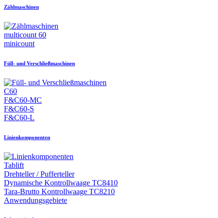
Zählmaschinen
multicount 60
minicount
Füll- und Verschließmaschinen
C60
F&C60-MC
F&C60-S
F&C60-L
Linienkomponenten
Tablift
Drehteller / Pufferteller
Dynamische Kontrollwaage TC8410
Tara-Brutto Kontrollwaage TC8210
Anwendungsgebiete