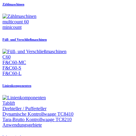
Zählmaschinen
multicount 60
minicount
Füll- und Verschließmaschinen
C60
F&C60-MC
F&C60-S
F&C60-L
Linienkomponenten
Tablift
Drehteller / Pufferteller
Dynamische Kontrollwaage TC8410
Tara-Brutto Kontrollwaage TC8210
Anwendungsgebiete