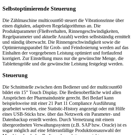
Selbstoptimierende Steuerung
Die Zählmaschine multicount60 steuert die Vibrationsrinne über
einen digitalen, adaptiven Regelalgorithmus an. Die
Produktparameter (Fließverhalten, Rinnengeschwindigkeiten,
Regelparameter und aktuelle Anzahl) werden selbstständig ermittelt
und ständig überwacht. Die Rinnengeschwindigkeit sowie die
Optimierungsparabel für Grob- und Feindosierung werden auf das
Einhalten der vorgegebenen Leistung optimiert und fortlaufend
korrigiert. Zur Einstellung muss nur die gewünschte Menge, die
Tablettengröße und die gewünschte Leistung festgelegt werden.
Steuerung
Die Schnittstelle zwischen dem Bediener und der multicount60
bildet ein 15” Touch Display. Die Bedienoberfläche wird allen
Ansprüchen der Pharmaindustrie gerecht. Bei Bedarf kann
beispielsweise mit einer 21 Part 11 Compliance Ausführung
gearbeitet werden, eine Statistic-History angezeigt oder mit Hilfe
eines USB-Sticks bzw. über das Netzwerk ein Parameter- und
Datenbackup erstellt werden. Durch Vernetzung mit einem
übergeordneten Verwaltungssystem (z.B. SAP bzw. Oracle) ist es
sogar möglich auf eine fehleranfällige Produktionsauswahl der