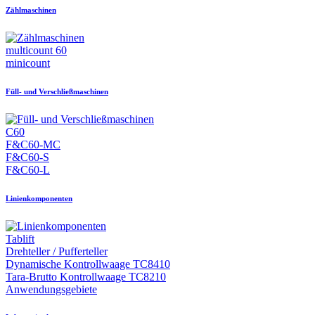
Zählmaschinen
multicount 60
minicount
Füll- und Verschließmaschinen
C60
F&C60-MC
F&C60-S
F&C60-L
Linienkomponenten
Tablift
Drehteller / Pufferteller
Dynamische Kontrollwaage TC8410
Tara-Brutto Kontrollwaage TC8210
Anwendungsgebiete